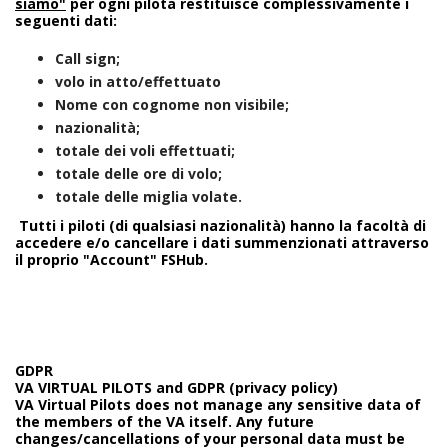
siamo"
per ogni pilota restituisce complessivamente i
seguenti dati:
Call sign;
volo in atto/effettuato
Nome con cognome non visibile;
nazionalità;
totale dei voli effettuati;
totale delle ore di volo;
totale delle miglia volate.
Tutti i piloti (di qualsiasi nazionalit
à
) hanno la facolt
à
di
accedere e/o cancellare i dati summenzionati attraverso
il proprio "Account" FSHub.
GDPR
VA VIRTUAL PILOTS and GDPR (privacy policy)
VA Virtual Pilots does not manage any sensitive data of
the members of the VA itself. Any future
changes/cancellations of your personal data must be