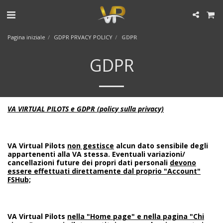
Pagina iniziale
GDPR PRVACY POLICY
GDPR
GDPR
VA VIRTUAL PILOTS e GDPR (policy sulla privacy)
VA Virtual Pilots
non gestisce
alcun dato sensibile degli
appartenenti alla VA stessa. Eventuali variazioni/
cancellazioni future dei propri dati personali
devono
essere effettuati direttamente dal proprio "Account"
FSHub;
VA Virtual Pilots
nella "Home page" e nella pagina "Chi